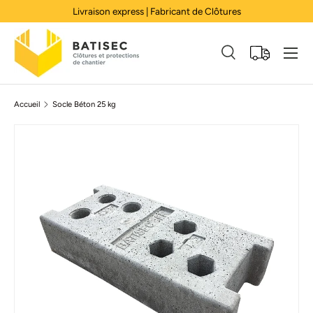
Livraison express | Fabricant de Clôtures
Aller au contenu
Menu
Recherche
Panier
Recherche
Rechercher
Accueil
Socle Béton 25 kg