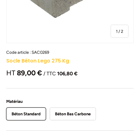
de
1
/
2
Code article :
SAC0269
Socle Béton Lego 275 Kg
HT
89,00 €
/ TTC
106,80 €
Matériau
Béton Standard
Béton Bas Carbone